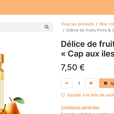
Notre atelier
Nos engagements
Notre histoire
Tous les produits
Nos col
Délice de fruits Poire & 
Délice de frui
« Cap aux ile
7,50
€
Aj
Ajouter à la liste de sou
Conditions générales