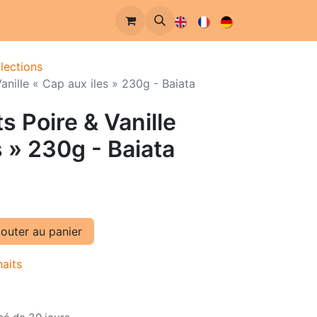
lections
Vanille « Cap aux iles » 230g - Baiata
ts Poire & Vanille
s » 230g - Baiata
outer au panier
haits