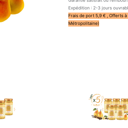
Garantie satisfait ou rembour
Expédition : 2-3 jours ouvrab
Frais de port 5,9 € , Offerts à
Métropolitaine)