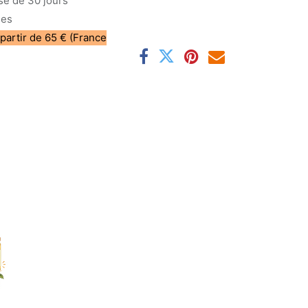
sé de 30 jours
les
 partir de 65 € (France