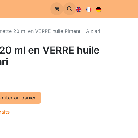
ette 20 ml en VERRE huile Piment - Alziari
20 ml en VERRE huile
ri
outer au panier
haits