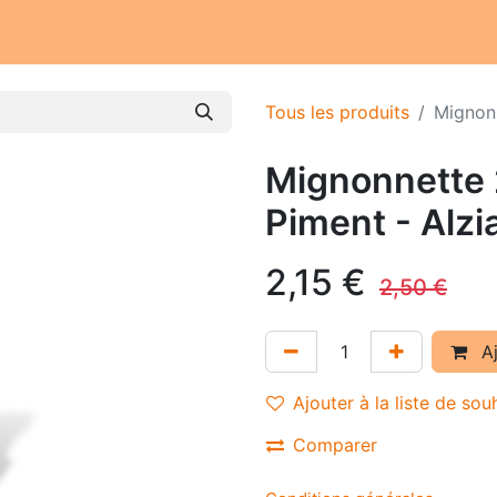
Notre atelier
Nos engagements
Notre histoire
Tous les produits
Mignonn
Mignonnette 
Piment - Alzia
2,15
€
2,50
€
Aj
Ajouter à la liste de sou
Comparer