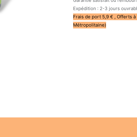
Garantie satisfait ou rembour
Expédition : 2-3 jours ouvrab
Frais de port 5,9 € , Offerts à
Métropolitaine)