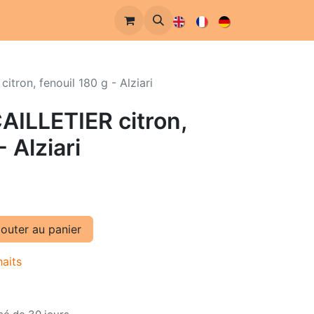
itron, fenouil 180 g - Alziari
CAILLETIER citron,
- Alziari
outer au panier
haits