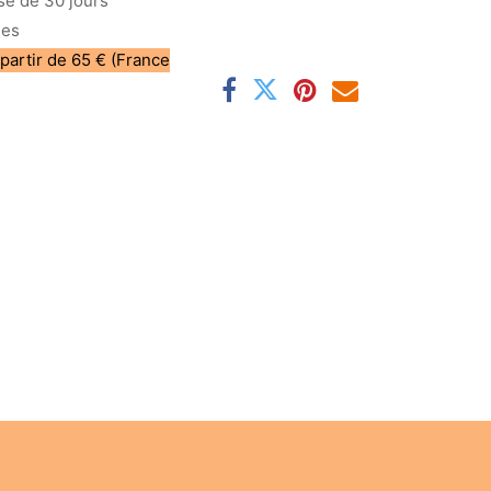
sé de 30 jours
les
 partir de 65 € (France