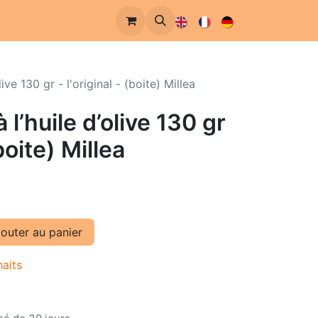
ive 130 gr - l'original - (boite) Millea
 l’huile d’olive 130 gr
(boite) Millea
outer au panier
haits