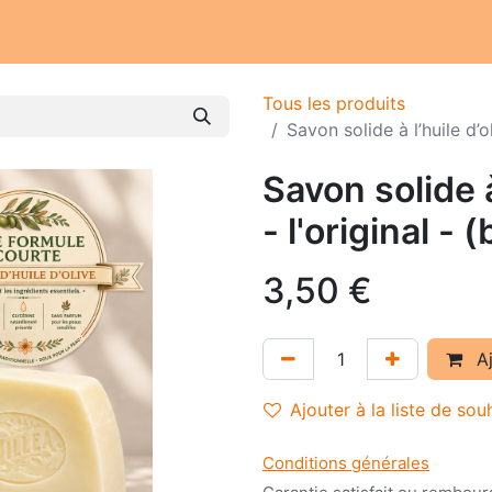
Notre atelier
Nos engagements
Notre histoire
Tous les produits
Savon solide à l’huile d’ol
Savon solide à
- l'original - 
3,50
€
Aj
Ajouter à la liste de sou
Conditions générales