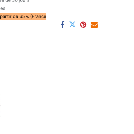
sé de 30 jours
les
 partir de 65 € (France