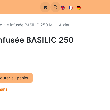
'olive infusée BASILIC 250 ML - Alziari
 infusée BASILIC 250
outer au panier
haits