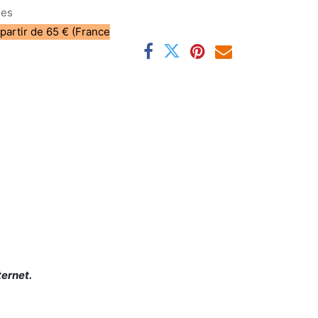
les
 partir de 65 € (France
ternet.