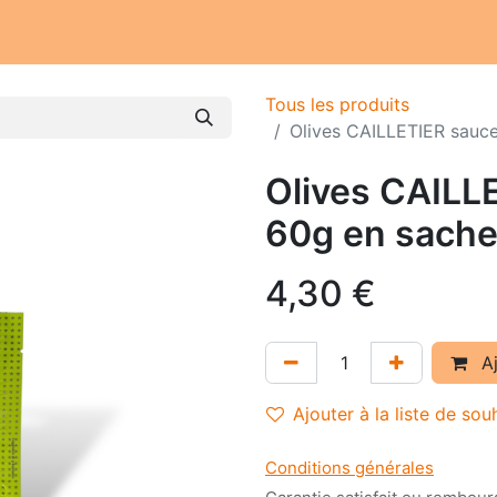
Notre atelier
Nos engagements
Notre histoire
Tous les produits
Olives CAILLETIER sauce 
Olives CAILL
60g en sachet
4,30
€
Aj
Ajouter à la liste de sou
Conditions générales