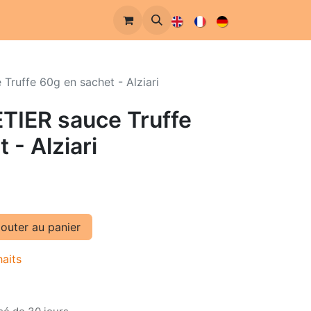
Truffe 60g en sachet - Alziari
ETIER sauce Truffe
 - Alziari
outer au panier
haits