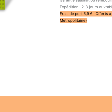
Garantie satisfait ou rembour
Expédition : 2-3 jours ouvrab
Frais de port 5,9 € , Offerts à
Métropolitaine)