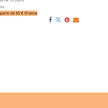
sé de 30 jours
les
 partir de 65 € (France