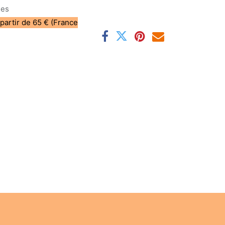
les
 partir de 65 € (France