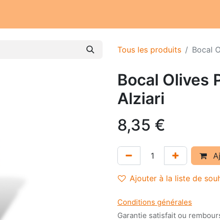
Notre atelier
Nos engagements
Notre histoire
Tous les produits
Bocal O
Bocal Olives 
Alziari
8,35
€
Aj
Ajouter à la liste de sou
Conditions générales
Garantie satisfait ou rembour