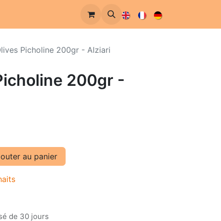
lives Picholine 200gr - Alziari
Picholine 200gr -
outer au panier
haits
sé de 30 jours