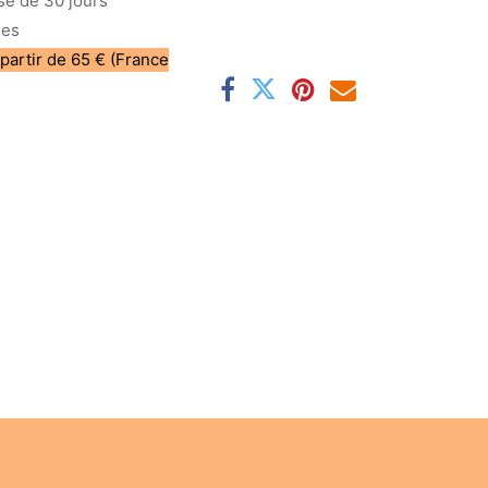
sé de 30 jours
les
 partir de 65 € (France