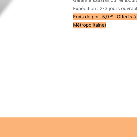
Garantie satisfait ou rembour
Expédition : 2-3 jours ouvrab
Frais de port 5,9 € , Offerts à
Métropolitaine)