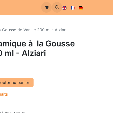
 Gousse de Vanille 200 ml - Alziari
samique à la Gousse
 ml - Alziari
outer au panier
haits