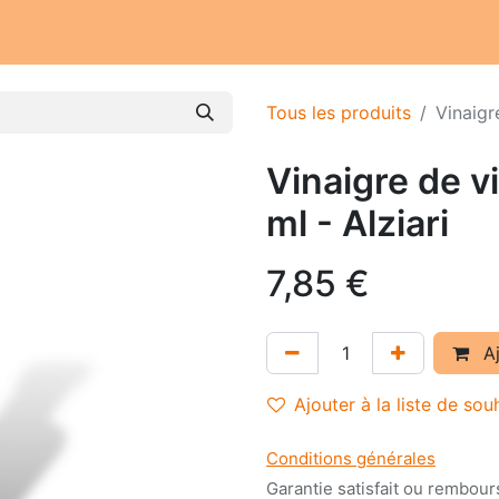
Notre atelier
Nos engagements
Notre histoire
Tous les produits
Vinaigr
Vinaigre de v
ml - Alziari
7,85
€
Aj
Ajouter à la liste de sou
Conditions générales
Garantie satisfait ou rembour