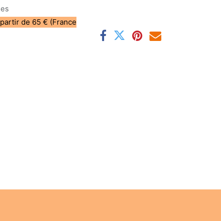
les
 partir de 65 € (France