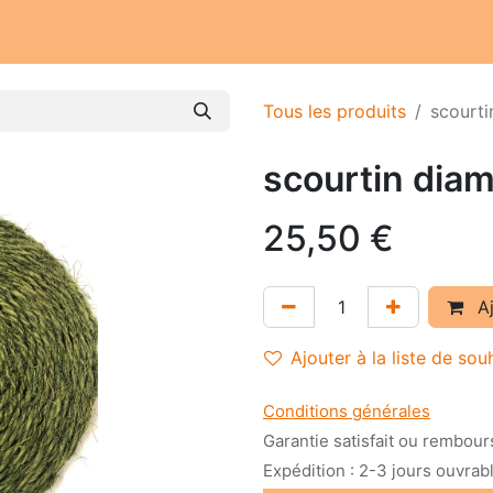
Notre atelier
Nos engagements
Notre histoire
Tous les produits
scourti
scourtin diam 
25,50
€
Aj
Ajouter à la liste de sou
Conditions générales
Garantie satisfait ou rembour
Expédition : 2-3 jours ouvrab