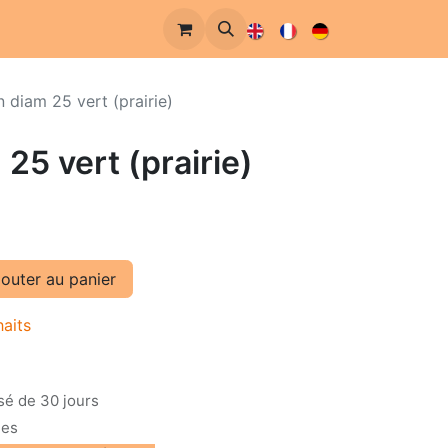
n diam 25 vert (prairie)
25 vert (prairie)
outer au panier
haits
sé de 30 jours
les