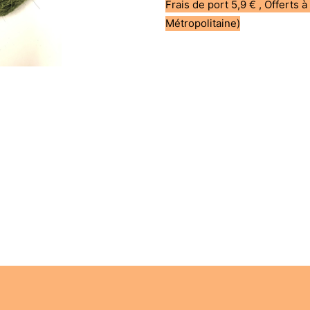
Frais de port 5,9 € , Offerts à
Métropolitaine)