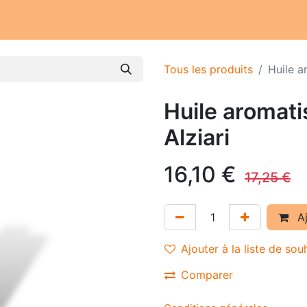
Notre atelier
Nos engagements
Notre histoire
Tous les produits
Huile a
Huile aromat
Alziari
16,10
€
17,25
€
Aj
Ajouter à la liste de sou
Comparer