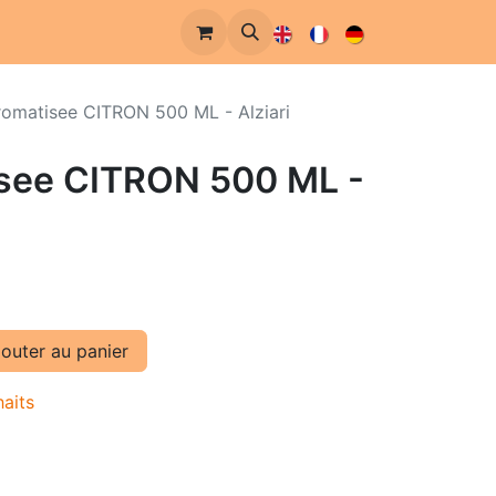
romatisee CITRON 500 ML - Alziari
isee CITRON 500 ML -
outer au panier
haits