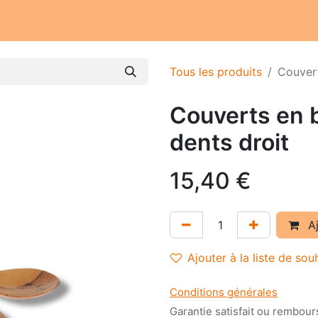
Notre atelier
Nos engagements
Notre histoire
Tous les produits
Couvert
Couverts en b
dents droit
15,40
€
Aj
Ajouter à la liste de sou
Conditions générales
Garantie satisfait ou rembour