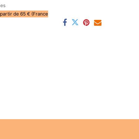
les
 partir de 65 € (France