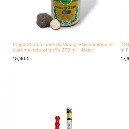
Préparation à base de Vinaigre balsamique et
TOT
d'arome naturel truffe 200 ml - Alziari
in 
15,90
€
17,