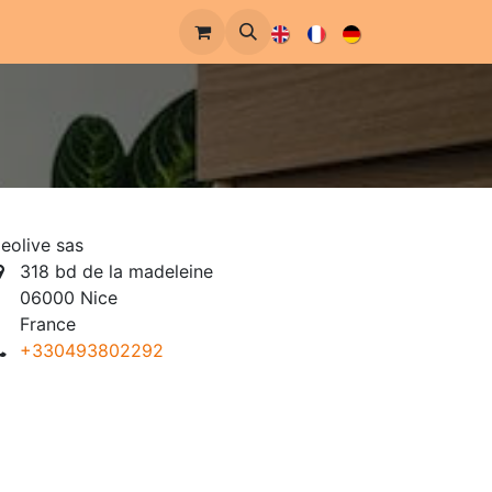
re Geschichte
eolive sas
318 bd de la madeleine
06000 Nice
France
+330493802292