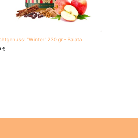
chtgenuss: "Winter" 230 gr - Baiata
0
€