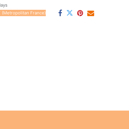
days
 (Metropolitan France)