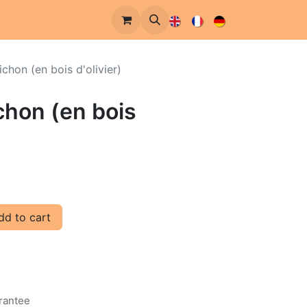
ichon (en bois d'olivier)
chon (en bois
d to cart
rantee