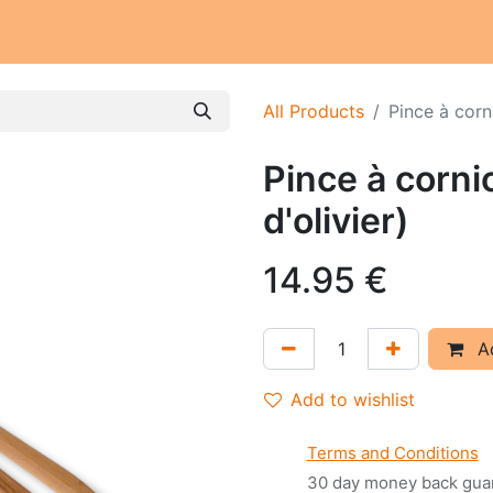
Our workschop
Our commitments
Notre histoire
All Products
Pince à corn
Pince à corni
d'olivier)
14.95
€
Ad
Add to wishlist
Terms and Conditions
30 day money back gua