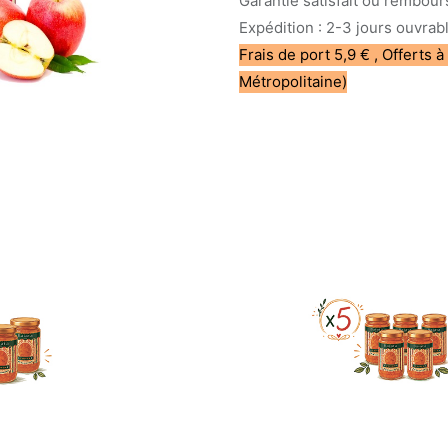
Garantie satisfait ou rembour
Expédition : 2-3 jours ouvrab
Frais de port 5,9 € , Offerts à
Métropolitaine)