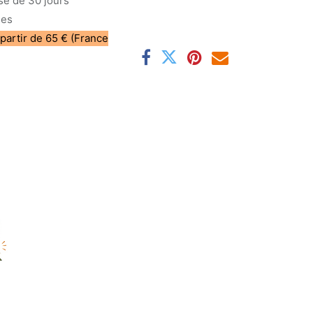
sé de 30 jours
les
 partir de 65 € (France