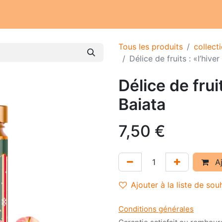
Notre atelier
Nos engagements
Notre histoire
Tous les produits
collect
Délice de fruits : «l’hive
Délice de frui
Baiata
7,50
€
Aj
Ajouter à la liste de sou
Conditions générales