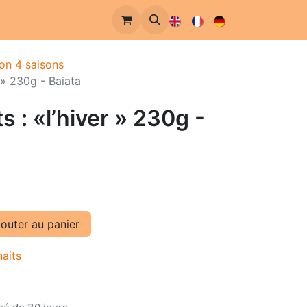
ion 4 saisons
r » 230g - Baiata
ts : «l’hiver » 230g -
outer au panier
haits