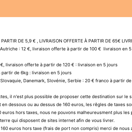
Notre atelier
Nos engagements
Notre histoire
PARTIR DE 5,9 € , LIVRAISON OFFERTE À PARTIR DE 65€ LIV
triche : 12 €, livraison offerte à partir de 100 € livraison en 5
€, livraison offerte à partir de 120 € : livraison en 5 jours
 partir de 6kg : livraison en 5 jours
Slovaquie, Danemark, Slovénie, Serbie : 20 € franco à partir de 1
ctes, il n'est plus possible de proposer cette destination sur le 
 en dessous ou au dessus de 160 euros, les rêgles de taxes so
0 euros hors taxes, nous ne pouvons malheureusment plus les
rre qui disposent de sites internet afin de vous livrer.
60 euros hors taxe (frais de port non compris) merci de nous 