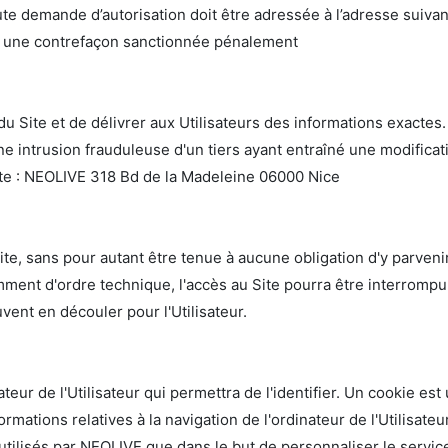
te demande d’autorisation doit être adressée à l’adresse suiv
tue une contrefaçon sanctionnée pénalement
u Site et de délivrer aux Utilisateurs des informations exactes.
e intrusion frauduleuse d'un tiers ayant entraîné une modifica
ante : NEOLIVE 318 Bd de la Madeleine 06000 Nice
te, sans pour autant être tenue à aucune obligation d'y parvenir
amment d'ordre technique, l'accès au Site pourra être interrom
ent en découler pour l'Utilisateur.
ur de l'Utilisateur qui permettra de l'identifier. Un cookie est 
ormations relatives à la navigation de l'ordinateur de l'Utilisate
utilisés par NEOLIVE que dans le but de personnaliser le service 