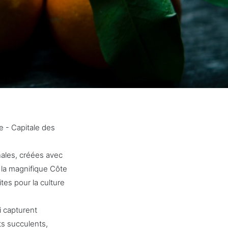
e - Capitale des
nales, créées avec
r la magnifique Côte
tes pour la culture
i capturent
ts succulents,