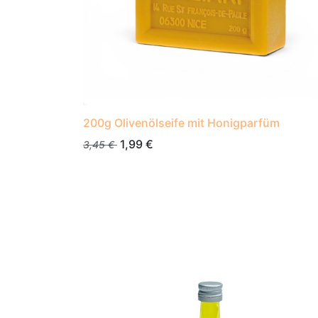
200g Olivenölseife mit Honigparfüm
1,99
€
3,45
€