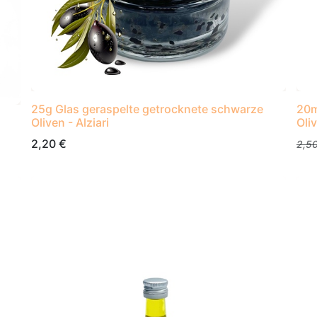
25g Glas geraspelte getrocknete schwarze
20m
Oliven - Alziari
Oli
2,20
€
2,5