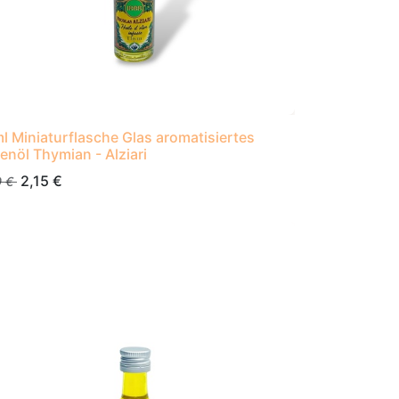
l Miniaturflasche Glas aromatisiertes
venöl Thymian - Alziari
2,15
€
0
€